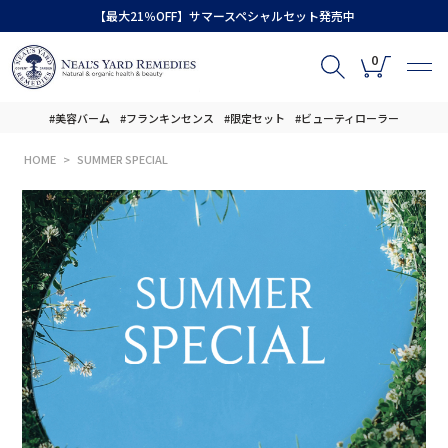
【最大21％OFF】サマースペシャルセット発売中
0
#美容バーム
#フランキンセンス
#限定セット
#ビューティローラー
HOME
SUMMER SPECIAL