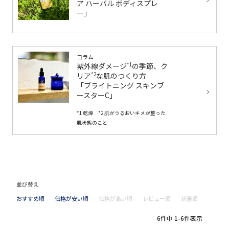
ア ハーバル ボディスプレ
ー」
コラム
紫外線ダメージ
の季節、ク
*1
リア
な肌のつくり方
*2
「ブライトニング スキンブ
ースターC」
*1 乾燥 *2 肌がうるおいキメが整った
肌状態のこと
並び替え
おすすめ順
価格が安い順
価格が高い順
レビュー順
新着順
6
件中
1
-
6
件表示