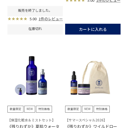
5.00
1件のレビュー
販売を終了しました。
5.00
1件のレビュー
在庫切れ
カートに入れる
数量限定
NEW
特別価格
数量限定
NEW
特別価格
【保湿化粧水＆ミストセット】
【サマースペシャル2026】
《残りわずか》夏肌ウォータ
《残りわずか》ワイルドロー