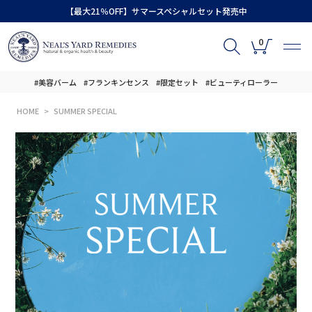
【最大21％OFF】サマースペシャルセット発売中
0
#美容バーム
#フランキンセンス
#限定セット
#ビューティローラー
HOME
SUMMER SPECIAL