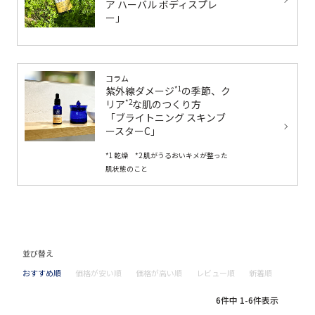
ア ハーバル ボディスプレ
ー」
コラム
紫外線ダメージ
の季節、ク
*1
リア
な肌のつくり方
*2
「ブライトニング スキンブ
ースターC」
*1 乾燥 *2 肌がうるおいキメが整った
肌状態のこと
並び替え
おすすめ順
価格が安い順
価格が高い順
レビュー順
新着順
6
件中
1
-
6
件表示