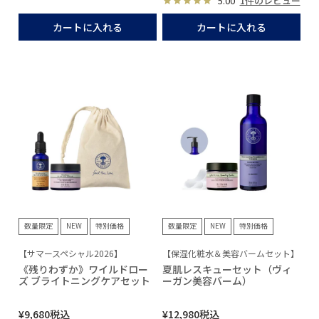
5.00
1件のレビュー
カートに入れる
カートに入れる
数量限定
NEW
特別価格
数量限定
NEW
特別価格
【サマースペシャル2026】
【保湿化粧水＆美容バームセット】
《残りわずか》ワイルドロー
夏肌レスキューセット（ヴィ
ズ ブライトニングケアセット
ーガン美容バーム）
¥
9,680
税込
¥
12,980
税込