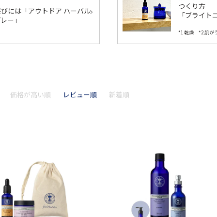
つくり方
びには「アウトドア ハーバル
「ブライトニ
プレー」
*1 乾燥 *2 
価格が高い順
レビュー順
新着順