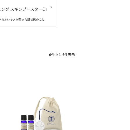
ング スキンブースターC」
肌がうるおいキメが整った肌状態のこと
6
件中
1
-
6
件表示