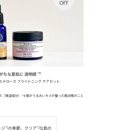
がちな夏肌に
透明感
*4
ルドローズ
ブライトニング
ケアセット
エキス（保湿成分） *4 肌がうるおいキメが整った肌状態のこと
ージ
の季節、クリア
な肌の
*1
*2