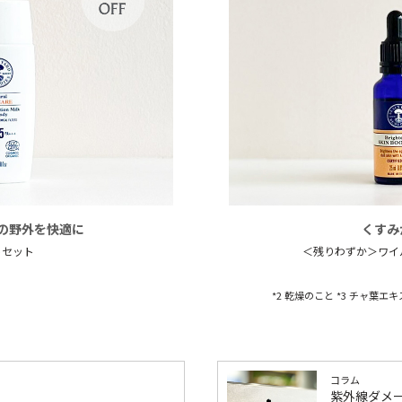
の野外を快適に
くすみ
トセット
＜残りわずか＞ワイ
*2 乾燥のこと *3 チャ葉
コラム
紫外線ダメ