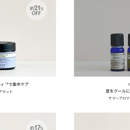
ティ
で集中ケア
*3
夏をクール
アセット
サマーアロマ