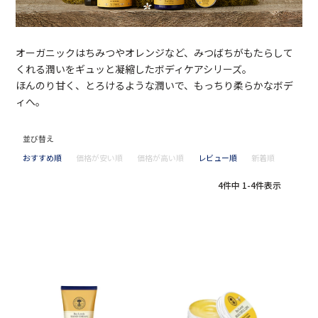
オーガニックはちみつやオレンジなど、みつばちがもたらして
くれる潤いをギュッと凝縮したボディケアシリーズ。
ほんのり甘く、とろけるような潤いで、もっちり柔らかなボデ
ィへ。
並び替え
おすすめ順
価格が安い順
価格が高い順
レビュー順
新着順
4
件中
1
-
4
件表示