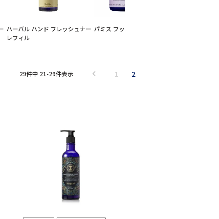
ー
ハーバル ハンド フレッシュナー
パミス フットスクラブ
コンフリー＆
レフィル
ム
1
2
29
件中
21
-
29
件表示