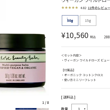
4.82
11件のレビュ
50g
15g
¥
10,560
288
税込
＜セット内容＞
・ヴィーガン ワイルドローズ ビューテ
【付属品】
・オーガニック コットンクロス
・使い方ミニリーフレット
送料込
1
/
8