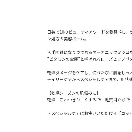
日英で10のビューティアワードを受賞
し、
*2
ン処方の美容バーム。
入手困難になりつつあるオーガニックミツロ
"ビタミンの宝庫"と呼ばれるローズヒップ
*4
乾燥ダメージをケアし、使うたびに肌をしっ
デイリーケアからスペシャルケアまで、肌状
【乾燥シーズンの肌悩みに】
乾燥 ごわつき
くすみ
毛穴目立ち
*5
*6
*6
・スペシャルケアにお使いいただける「コッ