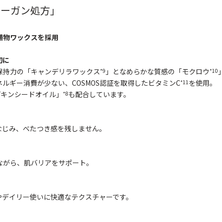
ィーガン処方」
植物ワックスを採用
切に
保持力の「キャンデリラワックス
」となめらかな質感の「モクロウ
*9
*10
ルギー消費が少ない、COSMOS認証を取得したビタミンC
を使用。
*11
プキンシードオイル」
も配合しています。
*8
なじみ、べたつき感を残しません。
ながら、肌バリアをサポート。
やデイリー使いに快適なテクスチャーです。