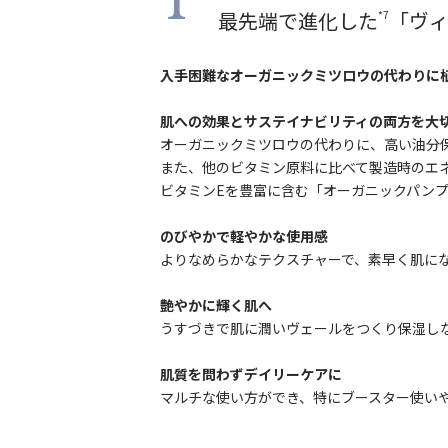
1
最先端で進化した
「ヴ
*7
入手困難なオーガニックミツロウの代わりに
肌への効果とサステイナビリティの両方を大
オーガニックミツロウの代わりに、高い油分
また、他のビタミン原料に比べて製造時のエネ
ビタミンEを豊富に含む「オーガニックパン
のびやかで軽やかな使用感
よりなめらかなテクスチャーで、素早く肌に
艶やかに輝く肌へ
うすづきで肌に潤いヴェールをつくり保湿し
肌質を問わずデイリーケアに
マルチな使い方ができ、特にブースター使い