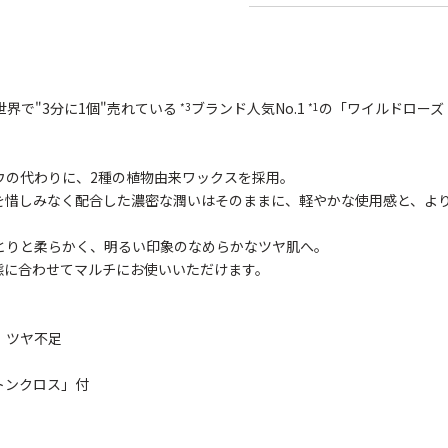
世界で"3分に1個"売れている
ブランド人気No.1
の「ワイルドローズ
*3
*1
ウの代わりに、2種の植物由来ワックスを採用。
を惜しみなく配合した濃密な潤いはそのままに、軽やかな使用感と、よ
とりと柔らかく、明るい印象のなめらかなツヤ肌へ。
態に合わせてマルチにお使いいただけます。
ツヤ不足
トンクロス」付