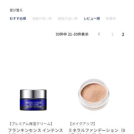
並び替え
おすすめ順
価格が安い順
価格が高い順
レビュー順
新着順
1
2
33
件中
21
-
33
件表示
【プレミアム保湿クリーム】
【メイクアップ】
フランキンセンス インテンス
ミネラルファンデーション（0