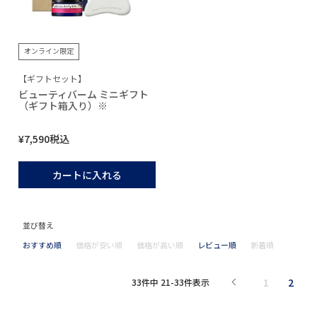
オンライン限定
【ギフトセット】
ビューティバーム ミニギフト
（ギフト箱入り）※
¥
7,590
税込
カートに入れる
並び替え
おすすめ順
価格が安い順
価格が高い順
レビュー順
新着順
1
2
33
件中
21
-
33
件表示