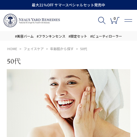
最大21％OFF サマースペシャルセット発売中
0
#美容バーム
#フランキンセンス
#限定セット
#ビューティローラー
HOME
フェイスケア
年齢肌から探す
50代
50代