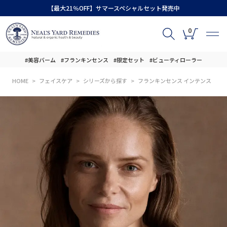
【最大21％OFF】サマースペシャルセット発売中
0
#美容バーム
#フランキンセンス
#限定セット
#ビューティローラー
HOME
フェイスケア
シリーズから探す
フランキンセンス インテンス