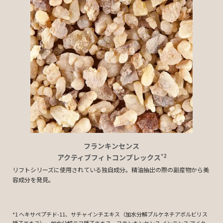
フランキンセンス
*2
アクティブフィト
コンプレックス
リフトシリーズに使用されている独自成分。精油抽出の際の副産物から美
容成分を発見。
*1 ヘキサペプチド-11、サチャインチエキス（加水分解プルケネチアボルビリス
種子エキス）、加水分解テフ種子エキス。フランキンセンス インテンス アイク