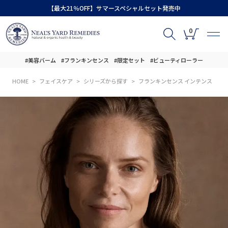
【最大21％OFF】サマースペシャルセット発売中
0
#美容バーム
#フランキンセンス
#限定セット
#ビューティローラー
HOME
フェイスケア
シリーズから探す
フランキンセンス インテンス