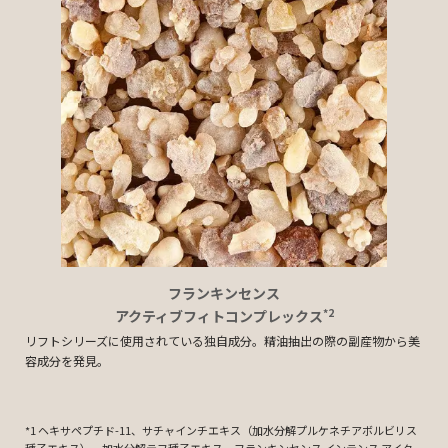
フランキンセンス
*2
アクティブフィト
コンプレックス
リフトシリーズに使用されている独自成分。精油抽出の際の副産物から美
容成分を発見。
*1 ヘキサペプチド-11、サチャインチエキス（加水分解プルケネチアボルビリス
種子エキス）、加水分解テフ種子エキス。フランキンセンス インテンス アイク