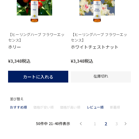
【ヒーリングハーブ フラワーエッ
【ヒーリングハーブ フラワーエッ
センス】
センス】
ホリー
ホワイトチェストナット
¥
3,348
税込
¥
3,348
税込
在庫切れ
カートに入れる
並び替え
おすすめ順
価格が安い順
価格が高い順
レビュー順
新着順
1
2
3
50
件中
21
-
40
件表示