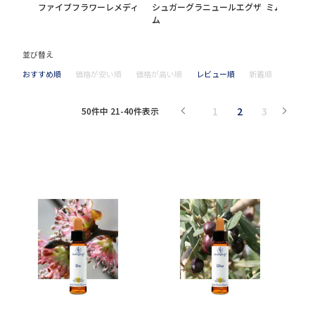
ファイブフラワーレメディ
シュガーグラニュールエグザ
ミムラス
ム
並び替え
おすすめ順
価格が安い順
価格が高い順
レビュー順
新着順
1
2
3
50
件中
21
-
40
件表示