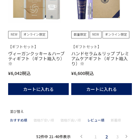
NEW
オンライン限定
数量限定
NEW
オンライン限定
【ギフトセット】
【ギフトセット】
ヴィーガンクッキー＆ハーブ
ハンドセラム＆リップ プレミ
ティギフト（ギフト箱入り）
アムケアギフト（ギフト箱入
※
り）※
¥
6,042
税込
¥
6,600
税込
カートに入れる
カートに入れる
並び替え
おすすめ順
価格が安い順
価格が高い順
レビュー順
新着順
1
2
3
52
件中
21
-
40
件表示