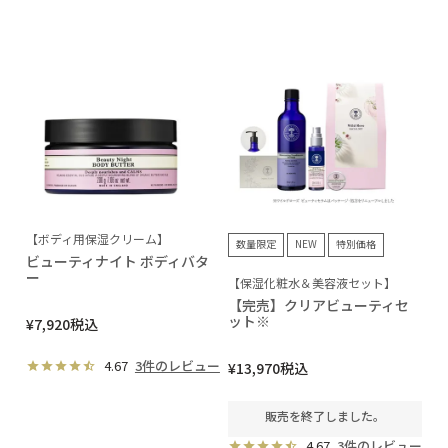
【ボディ用保湿クリーム】
数量限定
NEW
特別価格
ビューティナイト ボディバタ
ー
【保湿化粧水＆美容液セット】
【完売】クリアビューティセ
ット※
¥
7,920
税込
4.67
3件のレビュー
¥
13,970
税込
販売を終了しました。
4.67
3件のレビュー