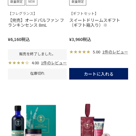
数量限定
NEW
数量限定
【フレグランス】
【ギフトセット】
【完売】オードパルファン フ
スイートドリームスギフト
ランキンセンス 8mL
（ギフト箱入り）※
¥
6,160
税込
¥
3,960
税込
5.00
1件のレビュー
販売を終了しました。
4.00
1件のレビュー
在庫切れ
カートに入れる