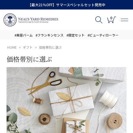
【最大21％OFF】サマースペシャルセット発売中
0
#美容バーム
#フランキンセンス
#限定セット
#ビューティローラー
HOME
ギフト
価格帯別に選ぶ
価格帯別に選ぶ