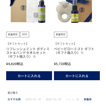
数量限定
NEW
数量限定
【ギフトセット】
【ギフトセット】
リフレッシュミント ボディミ
ベビーピローミスト ギフト
スト＆ハンドタオルセット
（ギフト箱入り）※
（ギフト箱入り）※
¥
4,620
税込
¥
5,720
税込
カートに入れる
カートに入れる
並び替え
おすすめ順
価格が安い順
価格が高い順
レビュー順
新着順