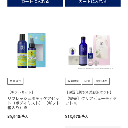
カートに入れる
カートに入れる
数量限定
数量限定
NEW
特別価格
【ギフトセット】
【保湿化粧水＆美容液セット】
リフレッシュボディケアセッ
【完売】クリアビューティセ
ト（ボディミスト） （ギフト
ット※
箱入り）※
¥
5,940
税込
¥
13,970
税込