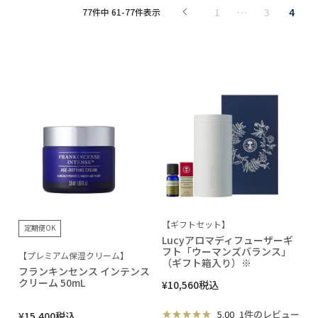
1
…
3
4
77
件中
61
-
77
件表示
【ギフトセット】
定期便OK
Lucyアロマディフューザーギ
フト「ウーマンズバランス」
【プレミアム保湿クリーム】
（ギフト箱入り）※
フランキンセンス インテンス
クリーム 50mL
¥
10,560
税込
5.00
1件のレビュー
¥
15,400
税込