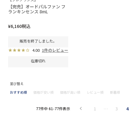
【完売】オードパルファン フ
ランキンセンス 8mL
¥
6,160
税込
販売を終了しました。
4.00
1件のレビュー
在庫切れ
並び替え
おすすめ順
価格が安い順
価格が高い順
レビュー順
新着順
1
…
3
4
77
件中
61
-
77
件表示