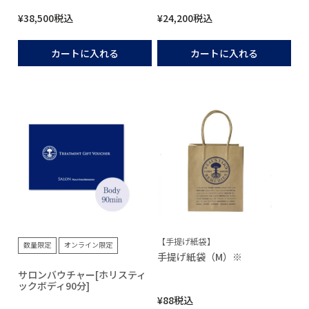
¥
38,500
税込
¥
24,200
税込
カートに入れる
カートに入れる
【手提げ紙袋】
数量限定
オンライン限定
手提げ紙袋（M）※
サロンバウチャー[ホリスティ
ックボディ90分]
¥
88
税込