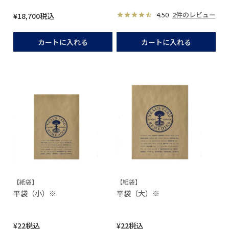
4.50
2件のレビュー
¥
18,700
税込
カートに入れる
カートに入れる
【紙袋】
【紙袋】
平袋（小）※
平袋（大）※
¥
22
税込
¥
22
税込