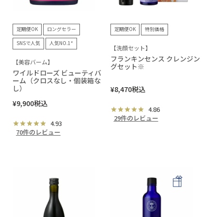
定期便OK
ロングセラー
定期便OK
特別価格
SNSで人気
人気NO.1*
【洗顔セット】
フランキンセンス クレンジン
【美容バーム】
グセット※
ワイルドローズ ビューティバ
ーム（クロスなし・個装箱な
し）
¥
8,470
税込
¥
9,900
税込
4.86
29件のレビュー
4.93
70件のレビュー