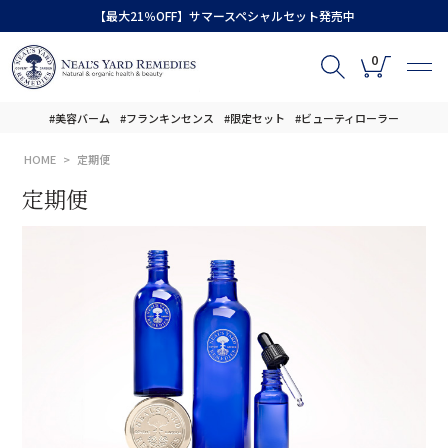
【最大21％OFF】サマースペシャルセット発売中
0
#美容バーム
#フランキンセンス
#限定セット
#ビューティローラー
HOME
定期便
定期便