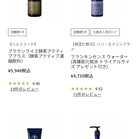
定期便OK
定期便OK
化粧水人気NO.1*
【ヘルスフード】
【保湿化粧水】ハリ・エイジングケ
ア
ブラウンライス酵素アクティ
ブプラス（酵素アクティブ濃
フランキンセンス ウォーター
縮飲料）
(高機能化粧水 トライアルサイ
ズ プレゼント付き)
¥
5,940
税込
¥
4,730
税込
4.40
4.92
10件のレビュー
71件のレビュー