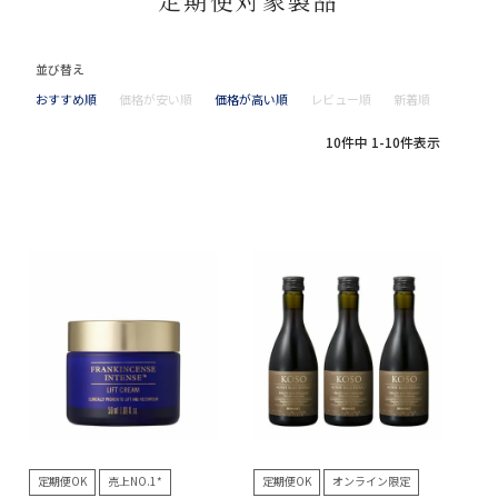
並び替え
おすすめ順
価格が安い順
価格が高い順
レビュー順
新着順
10
件中
1
-
10
件表示
定期便OK
売上NO.1*
定期便OK
オンライン限定