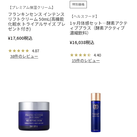
特別価格
【プレミアム保湿クリーム】
フランキンセンス インテンス
【ヘルスフード】
リフトクリーム 50mL(高機能
1ヶ月体感セット―酵素アクテ
化粧水 トライアルサイズ プレ
ィブプラス（酵素アクティブ
ゼント付き)
濃縮飲料）
¥
17,600
税込
¥
16,038
税込
4.87
4.40
38件のレビュー
15件のレビュー