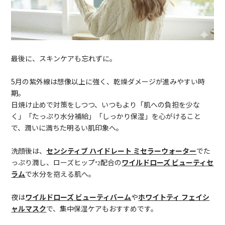
最後に、スキンケアも忘れずに。
5月の紫外線は想像以上に強く、乾燥ダメージが進みやすい時
期。
日焼け止めで対策をしつつ、いつもより「肌への負担を少な
く」「たっぷり水分補給」「しっかり保湿」を心がけること
で、潤いに満ちた明るい肌印象へ。
洗顔後は、
センシティブ ハイドレート ミセラーウォーター
でた
っぷり潤し、ローズヒップ
配合の
ワイルドローズ ビューティセ
*2
ラム
で水分を抱える肌へ。
夜は
ワイルドローズ ビューティバーム
や
ホワイトティ フェイシ
ャルマスク
で、集中保湿ケアもおすすめです。