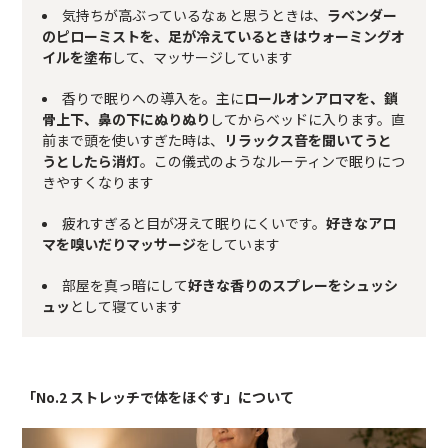
気持ちが高ぶっているなぁと思うときは、
ラベンダー
のピローミストを、足が冷えているときはウォーミングオ
イルを塗布
して、マッサージしています
香りで眠りへの導入を。主に
ロールオンアロマを、鎖
骨上下、鼻の下にぬりぬり
してからベッドに入ります。直
前まで頭を使いすぎた時は、
リラックス音を聞いてうと
うとしたら消灯
。この儀式のようなルーティンで眠りにつ
きやすくなります
疲れすぎると目が冴えて眠りにくいです。
好きなアロ
マを嗅いだりマッサージ
をしています
部屋を真っ暗にして
好きな香りのスプレーをシュッシ
ュッ
として寝ています
「No.2 ストレッチで体をほぐす」について