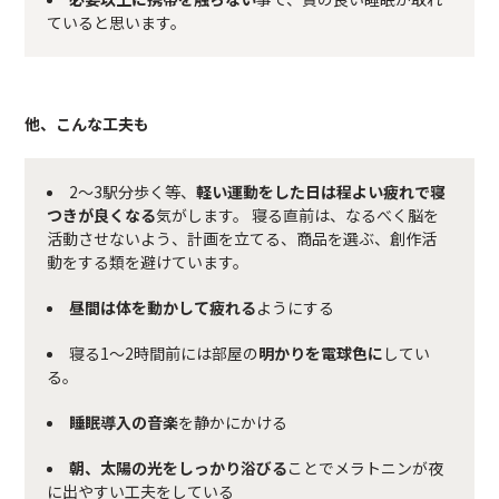
ていると思います。
他、こんな工夫も
2～3駅分歩く等、
軽い運動をした日は程よい疲れで寝
つきが良くなる
気がします。 寝る直前は、なるべく脳を
活動させないよう、計画を立てる、商品を選ぶ、創作活
動をする類を避けています。
昼間は体を動かして疲れる
ようにする
寝る1〜2時間前には部屋の
明かりを電球色に
してい
る。
睡眠導入の音楽
を静かにかける
朝、太陽の光をしっかり浴びる
ことでメラトニンが夜
に出やすい工夫をしている