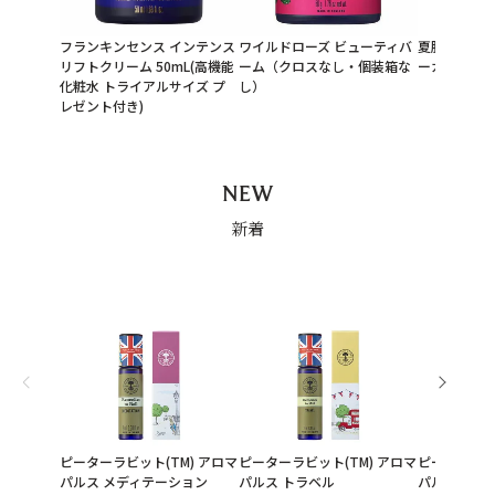
フランキンセンス インテンス
ワイルドローズ ビューティバ
夏肌レスキ
リフトクリーム 50mL(高機能
ーム（クロスなし・個装箱な
ーガン美容
化粧水 トライアルサイズ プ
し）
レゼント付き)
NEW
新着
ピーターラビット(TM) アロマ
ピーターラビット(TM) アロマ
ピーターラビ
パルス メディテーション
パルス トラベル
パルス ナイ