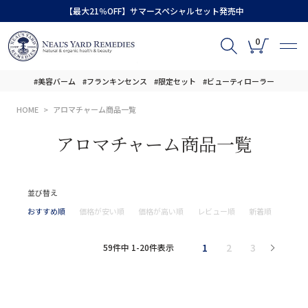
【最大21％OFF】サマースペシャルセット発売中
0
#美容バーム
#フランキンセンス
#限定セット
#ビューティローラー
HOME
アロマチャーム商品一覧
アロマチャーム商品一覧
並び替え
おすすめ順
価格が安い順
価格が高い順
レビュー順
新着順
1
2
3
59
件中
1
-
20
件表示