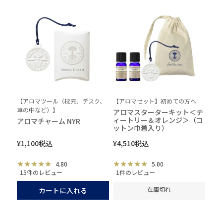
【アロマツール（枕元、デスク、
【アロマセット】初めての方へ
車の中など）】
アロマスターターキット＜テ
ィートリー＆オレンジ＞（コ
アロマチャーム NYR
ットン巾着入り）
¥
1,100
税込
¥
4,510
税込
4.80
5.00
15件のレビュー
1件のレビュー
在庫切れ
カートに入れる