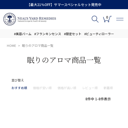
【最大21％OFF】サマースペシャルセット発売中
0
#美容バーム
#フランキンセンス
#限定セット
#ビューティローラー
HOME
眠りのアロマ商品一覧
眠りのアロマ商品一覧
並び替え
おすすめ順
価格が安い順
価格が高い順
レビュー順
新着順
8
件中
1
-
8
件表示