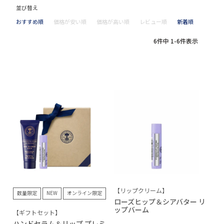
並び替え
おすすめ順
価格が安い順
価格が高い順
レビュー順
新着順
6
件中
1
-
6
件表示
【リップクリーム】
数量限定
NEW
オンライン限定
ローズヒップ＆シアバター リ
ップバーム
【ギフトセット】
ハンドセラム＆リップ プレミ