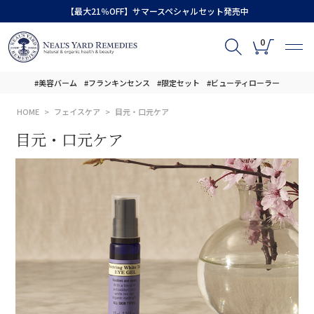
【最大21％OFF】サマースペシャルセット発売中
0
#美容バーム
#フランキンセンス
#限定セット
#ビューティローラー
HOME
フェイスケア
目元・口元ケア
目元・口元ケア