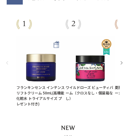
フランキンセンス インテンス
ワイルドローズ ビューティバ
夏肌レスキ
リフトクリーム 50mL(高機能
ーム（クロスなし・個装箱な
ーガン美容
化粧水 トライアルサイズ プ
し）
レゼント付き)
NEW