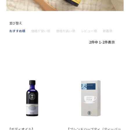
並び替え
おすすめ順
価格が安い順
価格が高い順
レビュー順
新着順
2
件中
1
-
2
件表示
【ボディオイル】
【ブレンドハーブティ（ティーバッ