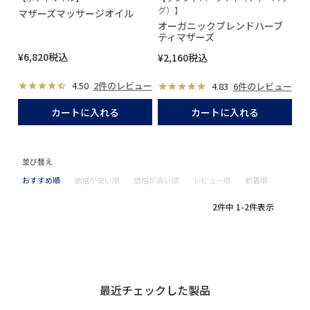
グ）】
マザーズマッサージオイル
オーガニックブレンドハーブ
ティマザーズ
¥
6,820
税込
¥
2,160
税込
4.50
2件のレビュー
4.83
6件のレビュー
カートに入れる
カートに入れる
並び替え
おすすめ順
価格が安い順
価格が高い順
レビュー順
新着順
2
件中
1
-
2
件表示
最近チェックした製品