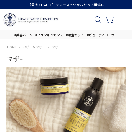
【最大21％OFF】サマースペシャルセット発売中
0
#美容バーム
#フランキンセンス
#限定セット
#ビューティローラー
HOME
ベビー＆マザー
マザー
マザー