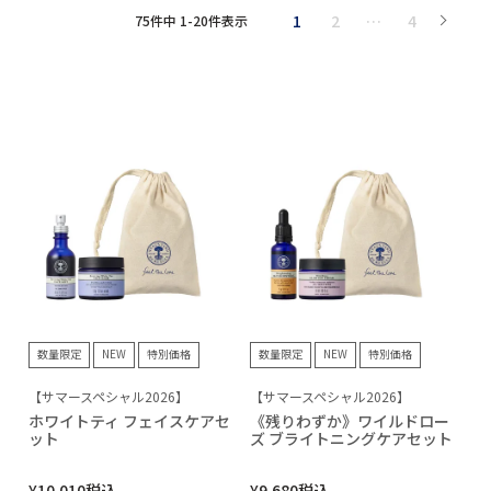
1
2
…
4
75
件中
1
-
20
件表示
数量限定
NEW
特別価格
数量限定
NEW
特別価格
【サマースペシャル2026】
【サマースペシャル2026】
ホワイトティ フェイスケアセ
《残りわずか》ワイルドロー
ット
ズ ブライトニングケアセット
¥
10,010
税込
¥
9,680
税込