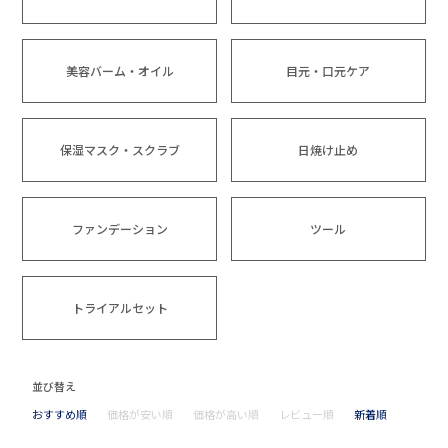
美容バーム・オイル
目元・口元ケア
保湿マスク・スクラブ
日焼け止め
ファンデーション
ツール
トライアルセット
並び替え
おすすめ順
価格が安い順
価格が高い順
レビュー順
新着順