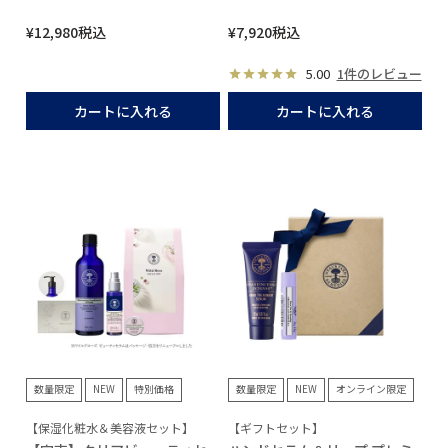
¥
12,980
税込
¥
7,920
税込
5.00
1件のレビュー
カートに入れる
カートに入れる
数量限定
NEW
特別価格
数量限定
NEW
オンライン限定
【保湿化粧水＆美容液セット】
【ギフトセット】