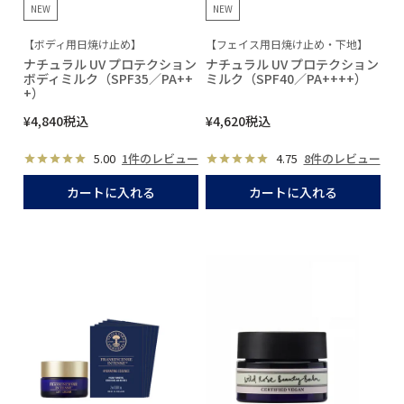
NEW
NEW
【ボディ用日焼け止め】
【フェイス用日焼け止め・下地】
ナチュラル UV プロテクション
ナチュラル UV プロテクション
ボディミルク（SPF35／PA++
ミルク（SPF40／PA++++）
+）
¥
4,840
税込
¥
4,620
税込
5.00
1件のレビュー
4.75
8件のレビュー
カートに入れる
カートに入れる