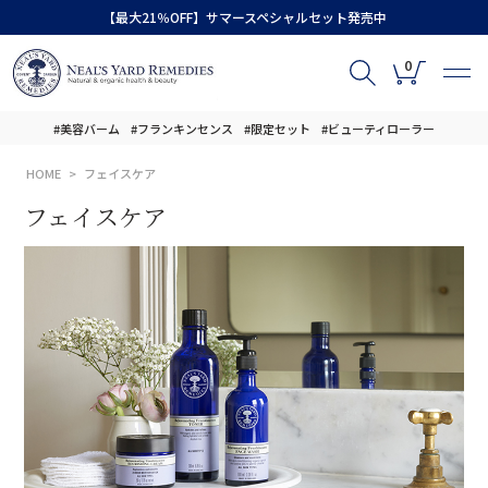
【最大21％OFF】サマースペシャルセット発売中
0
#美容バーム
#フランキンセンス
#限定セット
#ビューティローラー
HOME
フェイスケア
フェイスケア