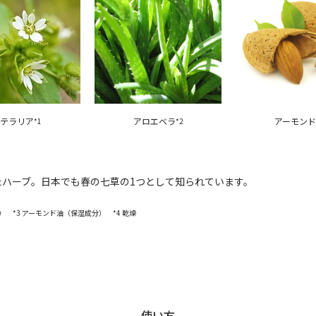
ステラリア
アロエベラ
アーモン
*1
*2
たハーブ。日本でも春の七草の1つとして知られています。
） *3 アーモンド油（保湿成分） *4 乾燥
使い方