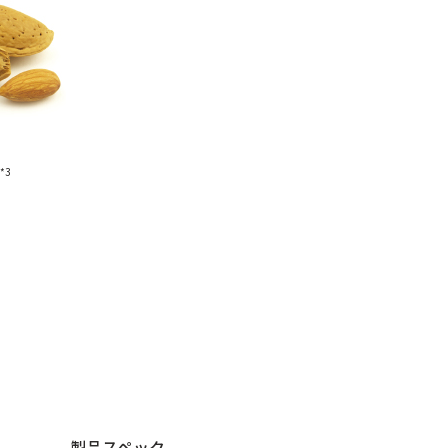
ド
*3
製品スペック