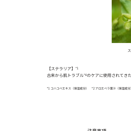
【ステラリア】
*1
古来から肌トラブル
のケアに使用されてき
*4
*1 コハコベエキス（保湿成分） *2 アロエベラ葉汁（保湿成分
注意事項