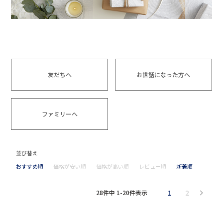
友だちへ
お世話になった方へ
ファミリーへ
並び替え
おすすめ順
価格が安い順
価格が高い順
レビュー順
新着順
1
2
28
件中
1
-
20
件表示