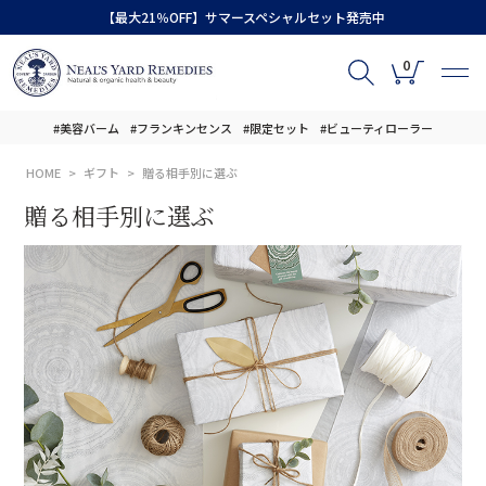
【最大21％OFF】サマースペシャルセット発売中
0
#美容バーム
#フランキンセンス
#限定セット
#ビューティローラー
HOME
ギフト
贈る相手別に選ぶ
贈る相手別に選ぶ