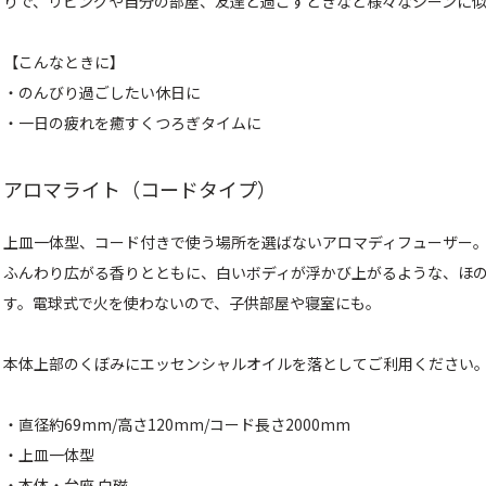
りで、リビングや自分の部屋、友達と過ごすときなど様々なシーンに
【こんなときに】
・のんびり過ごしたい休日に
・一日の疲れを癒すくつろぎタイムに
アロマライト（コードタイプ）
上皿一体型、コード付きで使う場所を選ばないアロマディフューザー
ふんわり広がる香りとともに、白いボディが浮かび上がるような、ほ
す。電球式で火を使わないので、子供部屋や寝室にも。
本体上部のくぼみにエッセンシャルオイルを落としてご利用ください
・直径約69mm/高さ120mm/コード長さ2000mm
・上皿一体型
・本体・台座 白磁