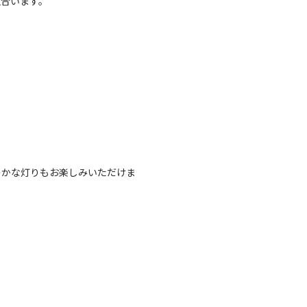
似合います。
。
のかな灯りもお楽しみいただけま
。