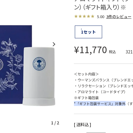
ン）（ギフト箱入り）※
5.00
3件のレビュー
1セット
¥
11,770
321
税込
＜セット内容＞
・ウーマンズバランス（ブレンドエッ
・リラクセーション（ブレンドエッセ
・アロマライト（コードタイプ）
※ギフト箱包装
*「ギフト包装サービス」対象外
（す
1
/
2
送料込