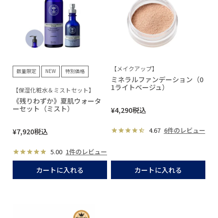
【メイクアップ】
数量限定
NEW
特別価格
ミネラルファンデーション（0
1ライトベージュ）
【保湿化粧水＆ミストセット】
《残りわずか》夏肌ウォータ
ーセット（ミスト）
¥
4,290
税込
4.67
6件のレビュー
¥
7,920
税込
5.00
1件のレビュー
カートに入れる
カートに入れる