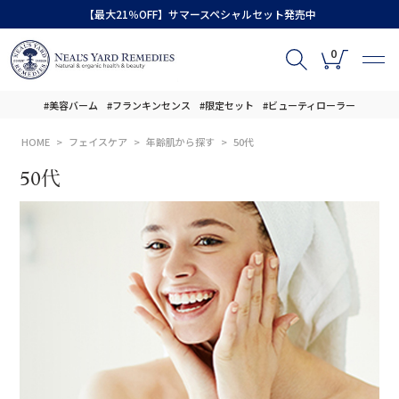
【最大21％OFF】サマースペシャルセット発売中
0
#美容バーム
#フランキンセンス
#限定セット
#ビューティローラー
HOME
フェイスケア
年齢肌から探す
50代
50代