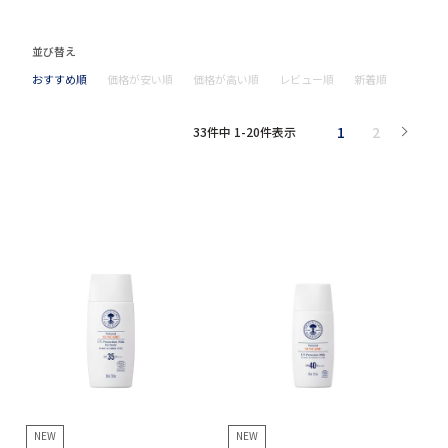
並び替え
おすすめ順
価格が安い順
価格が高い順
レビュー順
新着順
1
2
33
件中
1
-
20
件表示
NEW
NEW