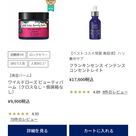
【ベストコスメ受賞 美容液】ハリ
定期便OK
ロングセラー
集中ケア
SNSで人気
人気NO.1*
フランキンセンス インテンス
コンセントレイト
【美容バーム】
¥
17,600
税込
ワイルドローズ ビューティバ
ーム（クロスなし・個装箱な
し）
4.89
9件のレビュー
¥
9,900
税込
4.93
70件のレビュー
詳細を見る
カートに入れる