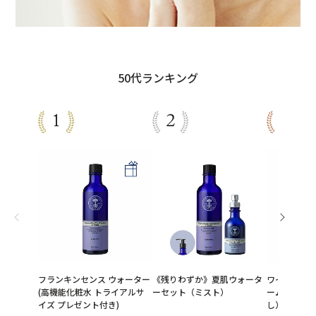
50代ランキング
フランキンセンス ウォーター
《残りわずか》夏肌ウォータ
ワイルドロー
(高機能化粧水 トライアルサ
ーセット（ミスト）
ーム（クロ
イズ プレゼント付き)
し）