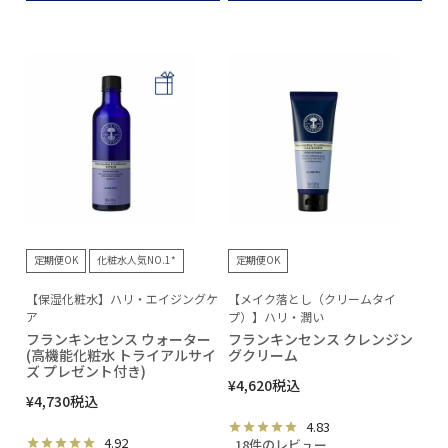
定期便OK
化粧水人気NO.1*
定期便OK
【保湿化粧水】ハリ・エイジングケ
【メイク落とし（クリームタイ
ア
プ）】ハリ・潤い
フランキンセンス ウォーター
フランキンセンス クレンジン
(高機能化粧水 トライアルサイ
グクリーム
ズ プレゼント付き)
¥
4,620
税込
¥
4,730
税込
4.83
4.92
18件のレビュー