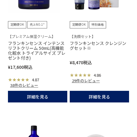
定期便OK
売上NO.1*
定期便OK
特別価格
【プレミアム保湿クリーム】
【洗顔セット】
フランキンセンス インテンス
フランキンセンス クレンジン
リフトクリーム 50mL(高機能
グセット※
化粧水 トライアルサイズ プレ
ゼント付き)
¥
8,470
税込
¥
17,600
税込
4.86
4.87
29件のレビュー
38件のレビュー
詳細を見る
詳細を見る