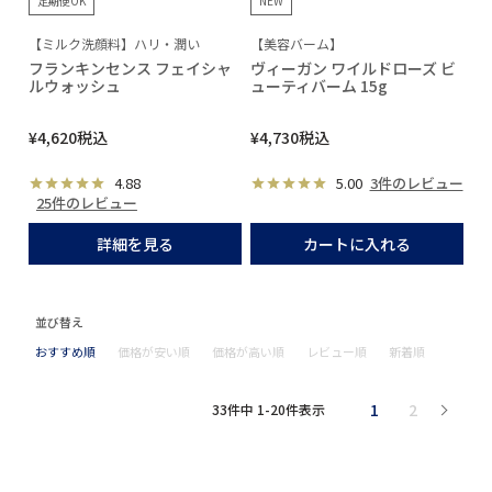
定期便OK
NEW
【ミルク洗顔料】ハリ・潤い
【美容バーム】
フランキンセンス フェイシャ
ヴィーガン ワイルドローズ ビ
ルウォッシュ
ューティバーム 15g
¥
4,620
税込
¥
4,730
税込
4.88
5.00
3件のレビュー
25件のレビュー
詳細を見る
カートに入れる
並び替え
おすすめ順
価格が安い順
価格が高い順
レビュー順
新着順
1
2
33
件中
1
-
20
件表示