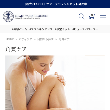
【最大21％OFF】サマースペシャルセット発売中
0
#美容バーム
#フランキンセンス
#限定セット
#ビューティローラー
HOME
ボディケア
目的から探す
角質ケア
角質ケア