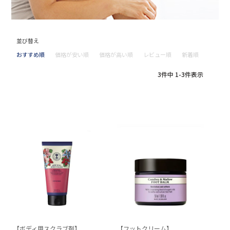
並び替え
おすすめ順
価格が安い順
価格が高い順
レビュー順
新着順
3
件中
1
-
3
件表示
【ボディ用スクラブ剤】
【フットクリーム】