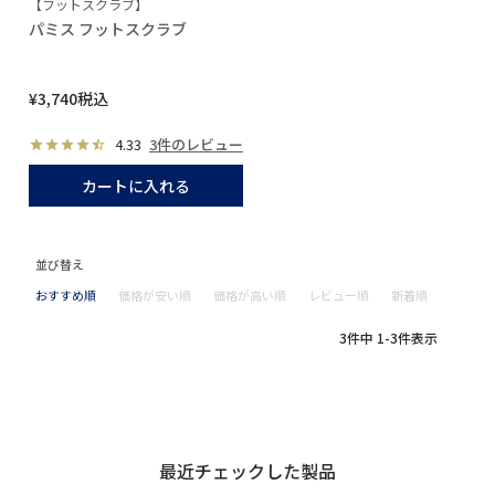
【フットスクラブ】
パミス フットスクラブ
¥
3,740
税込
4.33
3件のレビュー
カートに入れる
並び替え
おすすめ順
価格が安い順
価格が高い順
レビュー順
新着順
3
件中
1
-
3
件表示
最近チェックした製品