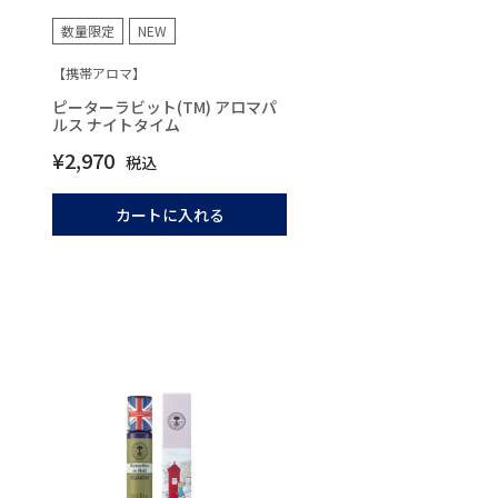
数量限定
NEW
【携帯アロマ】
ピーターラビット(TM) アロマパ
ルス ナイトタイム
¥
2,970
税込
カートに入れる