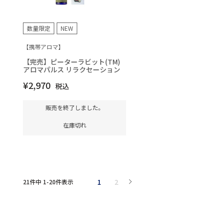
数量限定
NEW
【携帯アロマ】
【完売】ピーターラビット(TM)
アロマパルス リラクセーション
¥
2,970
税込
販売を終了しました。
在庫切れ
1
2
21
件中
1
-
20
件表示