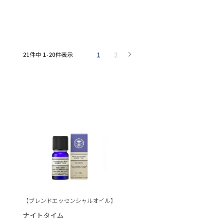
1
2
21
件中
1
-
20
件表示
【ブレンドエッセンシャルオイル】
ナイトタイム