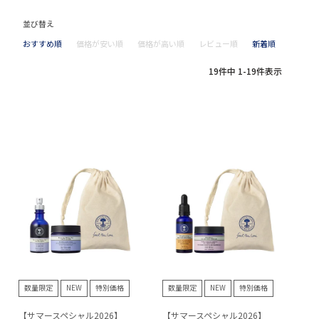
並び替え
おすすめ順
価格が安い順
価格が高い順
レビュー順
新着順
19
件中
1
-
19
件表示
数量限定
NEW
特別価格
数量限定
NEW
特別価格
【サマースペシャル2026】
【サマースペシャル2026】