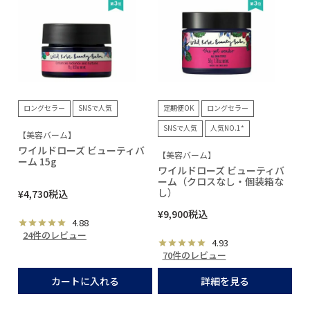
ロングセラー
SNSで人気
定期便OK
ロングセラー
SNSで人気
人気NO.1*
【美容バーム】
ワイルドローズ ビューティバ
【美容バーム】
ーム 15g
ワイルドローズ ビューティバ
ーム（クロスなし・個装箱な
し）
¥
4,730
税込
¥
9,900
税込
4.88
24件のレビュー
4.93
70件のレビュー
カートに入れる
詳細を見る