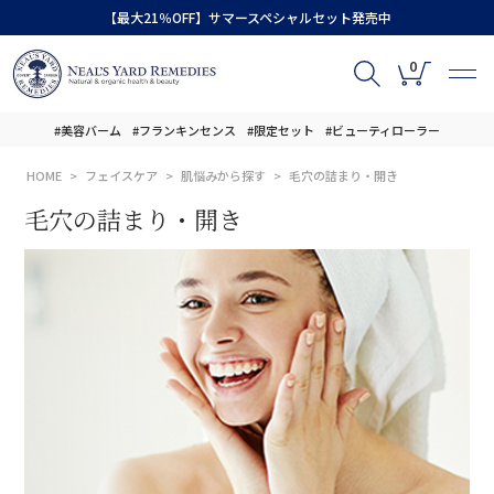
【最大21％OFF】サマースペシャルセット発売中
0
#美容バーム
#フランキンセンス
#限定セット
#ビューティローラー
HOME
フェイスケア
肌悩みから探す
毛穴の詰まり・開き
毛穴の詰まり・開き