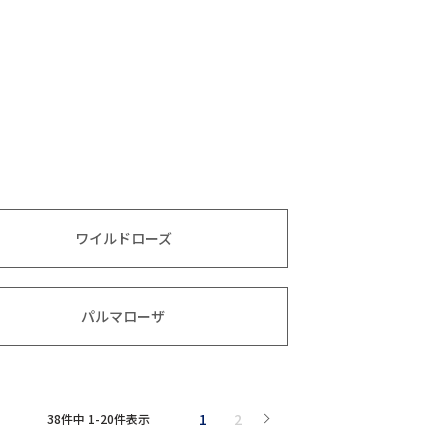
ワイルドローズ
パルマローザ
1
2
38
件中
1
-
20
件表示