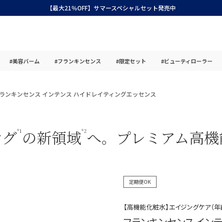
【最大21％OFF】サマースペシャルセット発売中
#美容バーム
#フランキンセンス
#限定セット
#ビューティローラー
ランキンセンス インテンス ハイドレイティングエッセンス
ング
の新領域
へ。プレミアム高機
*1
*2
定期便OK
【高機能化粧水】エイジングケア（年
フランキンセンス イン