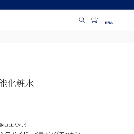
0
MENU
能化粧水
齢に応じたケア）
テンス ハイドレイティングエッセン