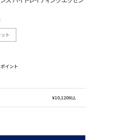
ー
セット
ポイント
¥
10,120
税込