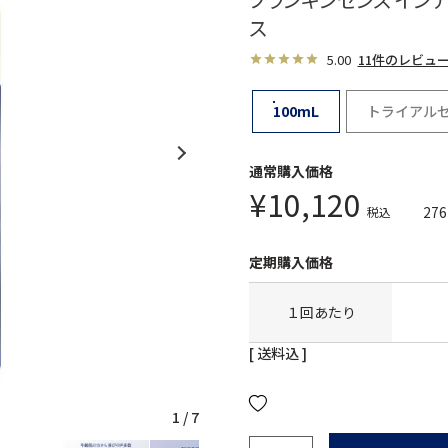
ス
5.00
11件のレビュ
100mL
トライアル
¥
10,120
276
税込
１回あたり
送料込
1
/
7