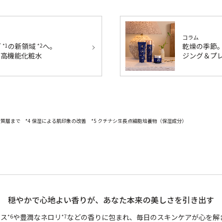
コラム
乾燥の季節
グ
の新領域
へ。
*1
*2
ジング＆プ
ム高機能化粧水
 角質層まで *4 保湿による肌印象の改善 *5 クチナシ生長点細胞培養物（保湿成分）
穏やかで心地よい香りが、あなた本来の美しさを引き出す
ンス
や豊潤なネロリ
などの香りに包まれ、毎日のスキンケアが心を解
*6
*7