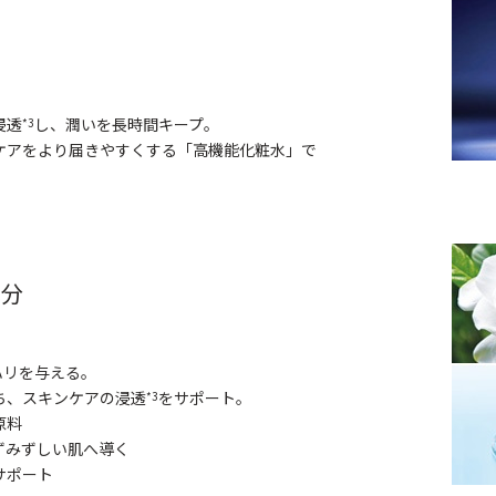
浸透
し、潤いを長時間キープ。
*3
ケアをより届きやすくする「高機能化粧水」で
成分
ハリを与える。
ち、スキンケアの浸透
をサポート。
*3
原料
ずみずしい肌へ導く
サポート