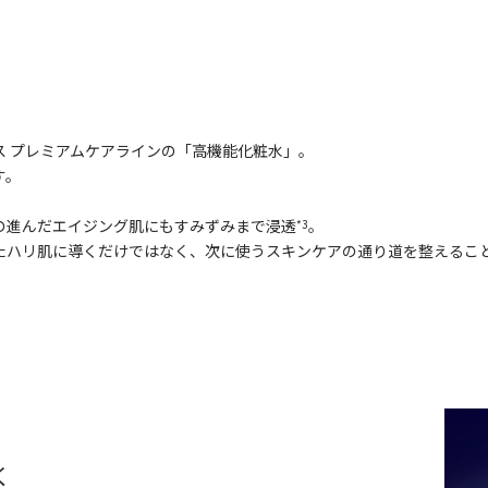
 プレミアムケアラインの「高機能化粧水」。
す。
の進んだエイジング肌にもすみずみまで浸透
。
*3
たハリ肌に導くだけではなく、次に使うスキンケアの通り道を整えるこ
く