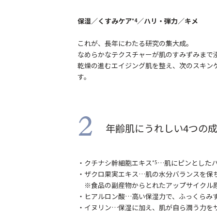
保湿／くすみケア
／ハリ・弾力／キメ
*4
これが、長年にわたる研究の集大成。
なめらかなテクスチャーが肌のすみずみまで
乾燥の進むエイジング肌を整え、次のスキン
す。
2
年齢肌にうれしい4つの
・クチナシ幹細胞エキス
…肌にピンとした
*5
・ザクロ果実エキス…肌の水分バランスを保
※食品の副産物からとれたアップサイクル
・ヒアルロン酸…高い保湿力で、ふっくらみ
・イヌリン…保湿に加え、肌が自ら潤う力を