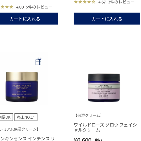
4.67
3件のレビュー
4.80
5件のレビュー
カートに入れる
カートに入れる
【保湿クリーム】
期便OK
売上NO.1*
ワイルドローズ グロウ フェイシ
レミアム保湿クリーム】
ャルクリーム
ンキンセンス インテンス リ
¥
6,600
税込