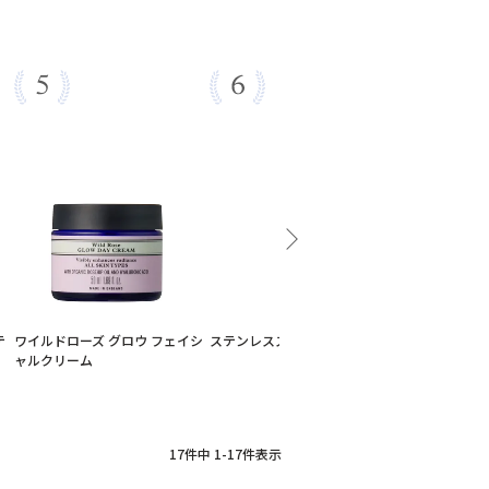
テ
ワイルドローズ グロウ フェイシ
ステンレススパチュラ
フランキンセ
ャルクリーム
ライアルセッ
粧水）
17
件中
1
-
17
件表示