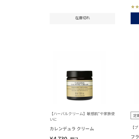
在庫切れ
【ハーバルクリーム】敏感肌*や家族使
定
いに
【プ
カレンデュラ クリーム
フラ
¥
4,730
税込