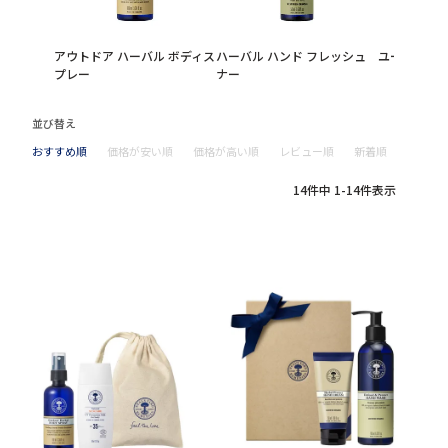
アウトドア ハーバル ボディス
ハーバル ハンド フレッシュ
ユーカリバー
プレー
ナー
並び替え
おすすめ順
価格が安い順
価格が高い順
レビュー順
新着順
14
件中
1
-
14
件表示