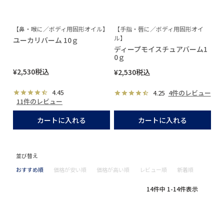
【鼻・喉に／ボディ用固形オイル】
【手指・唇に／ボディ用固形オイ
ル】
ユーカリバーム 10ｇ
ディープモイスチュアバーム1
0ｇ
¥
2,530
税込
¥
2,530
税込
4.45
4.25
4件のレビュー
11件のレビュー
カートに入れる
カートに入れる
並び替え
おすすめ順
価格が安い順
価格が高い順
レビュー順
新着順
14
件中
1
-
14
件表示