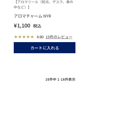
【アロマツール（枕元、デスク、車の
中など）】
アロマチャーム NYR
¥
1,100
税込
4.80
15件のレビュー
カートに入れる
16
件中
1
-
16
件表示