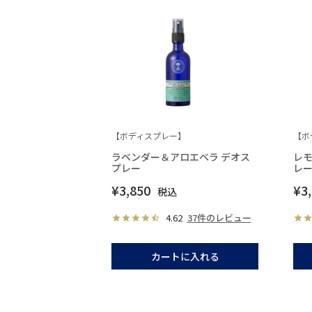
【ボディスプレー】
【ボ
ラベンダー＆アロエベラ デオス
レモ
プレー
レ
¥
3,850
¥
3
税込
4.62
37件のレビュー
カートに入れる