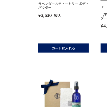
ラベンダー＆ティートリー ボディ
【汗
パウダー
【
¥
3,630
税込
ダ
¥
4
カートに入れる