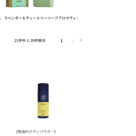
ュ
ラベンダー＆ティートリーソープ
アロマティック シャワージェル
ラベンダー＆
ィパウダー
1
2
21
件中
1
-
20
件表示
【無香料ボディパウダー】