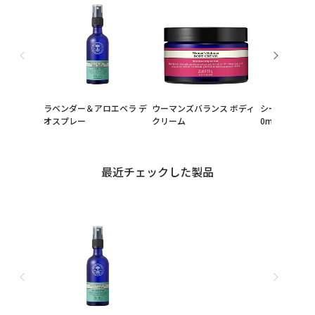
ラベンダー＆アロエベラ デ
ウーマンズバランス ボディ
シーウィードシ
オスプレー
クリーム
0mL
最近チェックした製品