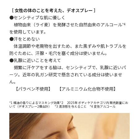
［ 女性の体のことを考えた、デオスプレー ］
●センシティブな肌に優しく
植物由来（ライ麦）を発酵させた自然由来のアルコール
*4
を使用しています。
●汗をとめない
体温調節や老廃物を出すため、また黒ずみや肌トラブルを
防ぐために、汗腺・毛穴を塞ぐ成分は使いません。
●乳腺に近いことを考えて
頻繁に汗ケアをする脇は、センシティブで、乳腺に近いパ
ーツ。近年の乳ガン研究で懸念されている成分は使いませ
ん。
【パラベン不使用】 【アルミニウム化合物不使用】
*1 精油の香りによるマスキング効果*2 2025年 ボディケアカテゴリ内 販売数量にお
いて（デオスプレー2種合計） *3 清涼感を与えること *4 変性アルコール