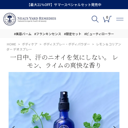
【最大21％OFF】サマースペシャルセット発売中
0
#美容バーム
#フランキンセンス
#限定セット
#ビューティローラー
HOME
ボディケア
ボディスプレー・ボディパウダー
レモン＆コリアン
ダー デオスプレー
一日中、汗のニオイを気にしない。 レ
モン、ライムの爽快な香り