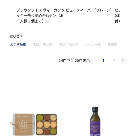
ブラウンライス ヴィーガンク
ビューティーバー[プレーン]
ビューティー
ッキー缶＜詰め合わせ＞（お
0本セット（
一人様３個まで）※
付）
並び替え
おすすめ順
価格が安い順
価格が高い順
レビュー順
新着順
1
2
24
件中
1
-
20
件表示