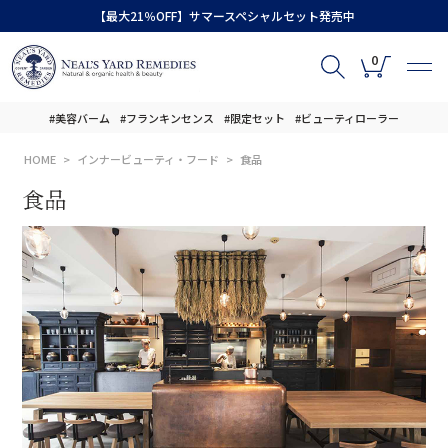
【最大21％OFF】サマースペシャルセット発売中
0
#美容バーム
#フランキンセンス
#限定セット
#ビューティローラー
HOME
インナービューティ・フード
食品
食品