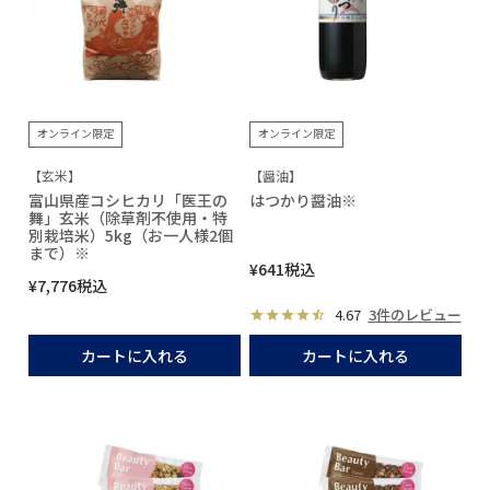
オンライン限定
オンライン限定
【玄米】
【醤油】
富山県産コシヒカリ「医王の
はつかり醤油※
舞」玄米（除草剤不使用・特
別栽培米）5kg（お一人様2個
まで）※
¥
641
税込
¥
7,776
税込
4.67
3件のレビュー
カートに入れる
カートに入れる