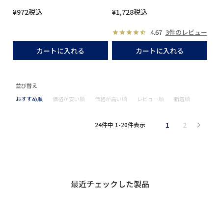
¥
972
税込
¥
1,728
税込
4.67
3件のレビュー
カートに入れる
カートに入れる
並び替え
おすすめ順
価格が安い順
価格が高い順
レビュー順
新着順
1
2
24
件中
1
-
20
件表示
最近チェックした製品