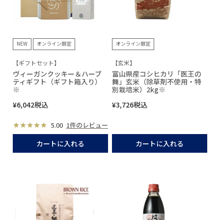
NEW
オンライン限定
オンライン限定
【ギフトセット】
【玄米】
ヴィーガンクッキー＆ハーブ
富山県産コシヒカリ「医王の
ティギフト（ギフト箱入り）
舞」玄米（除草剤不使用・特
※
別栽培米）2kg※
¥
6,042
税込
¥
3,726
税込
5.00
1件のレビュー
カートに入れる
カートに入れる