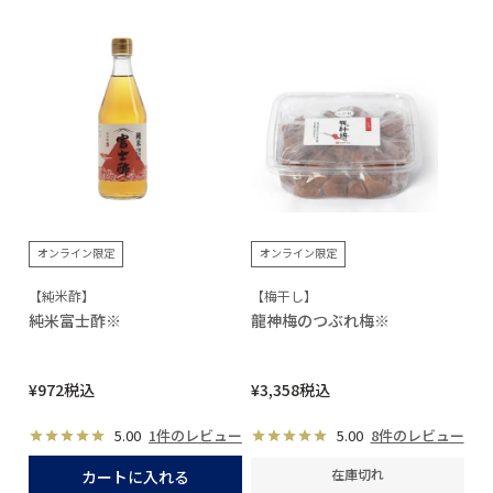
オンライン限定
オンライン限定
【純米酢】
【梅干し】
純米富士酢※
龍神梅のつぶれ梅※
¥
972
税込
¥
3,358
税込
5.00
1件のレビュー
5.00
8件のレビュー
在庫切れ
カートに入れる