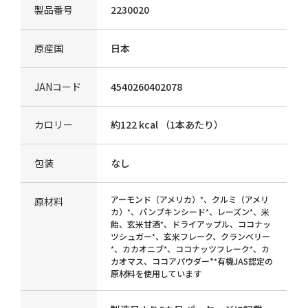
製品番号
2230020
原産国
日本
JANコード
4540260402078
カロリー
約122 kcal （1本あたり）
包装
なし
アーモンド（アメリカ）
、クルミ（アメリ
*
原材料
カ）
、パンプキンシード
、レーズン
、米
*
*
*
飴、玄米甘酒
、ドライアップル、ココナッ
*
ツシュガー
、玄米フレーク、クランベリー
*
、カカオニブ
、ココナッツフレーク
、カ
*
*
*
カオマス、ココアパウダー*
有機JAS認定の
*
原材料を使用しています