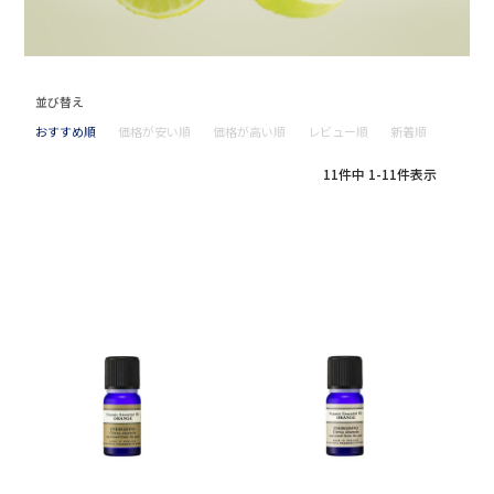
並び替え
おすすめ順
価格が安い順
価格が高い順
レビュー順
新着順
11
件中
1
-
11
件表示