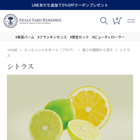
LINE友だち追加で5％OFFクーポンプレゼント
0
#美容バーム
#フランキンセンス
#限定セット
#ビューティローラー
HOME
エッセンシャルオイル（アロマ）
香りの種類から探す
シトラ
ス
シトラス