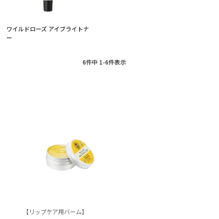
ワイルドローズ アイブライトナ
ー
6
件中
1
-
6
件表示
【リップケア用バーム】