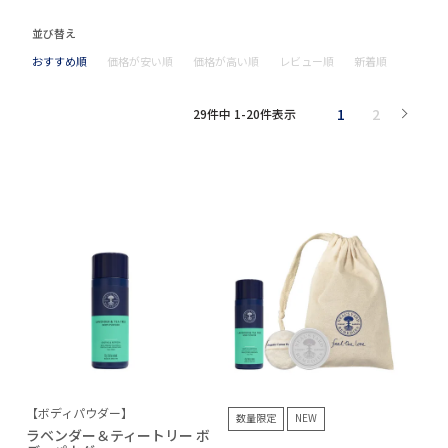
並び替え
おすすめ順
価格が安い順
価格が高い順
レビュー順
新着順
1
2
29
件中
1
-
20
件表示
【ボディパウダー】
数量限定
NEW
ラベンダー＆ティートリー ボ