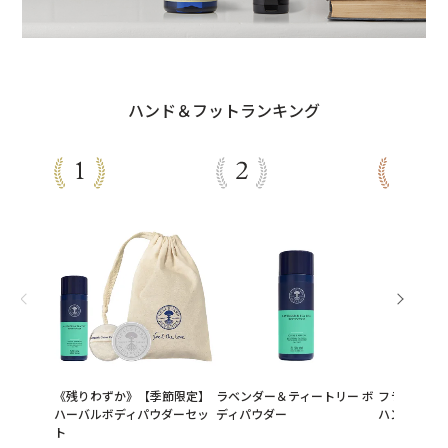
ハンド＆フットランキング
《残りわずか》【季節限定】
ラベンダー＆ティートリー ボ
フランキンセ
ハーバルボディパウダーセッ
ディパウダー
ハンドセラム 
ト