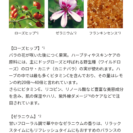
ローズヒップ
ゼラニウム
フランキンセンス
*1
*2
*3
【ローズヒップ】
*1
バラの花が咲いた後につく果実。ハーブティやスキンケアの
原料には、主にドッグローズと呼ばれる野生種（ワイルドロ
ーズ）のロサ・カニナ（カニナバラ）の実が使われます。ハ
ーブの中では最も多くビタミンCを含んでおり、その量はレモ
ンの約20倍～40倍と言われています。
さらにビタミンE、リコピン、リノール酸など豊富な美容成分
を含み、肌の保湿やハリ、紫外線ダメージ
のケアなどで注
*4
目されています。
【ゼラニウム】
*2
甘いフローラル調で華やかなゼラニウムの香りは、リラック
スタイムにもリフレッシュタイムにもおすすめのバランスの