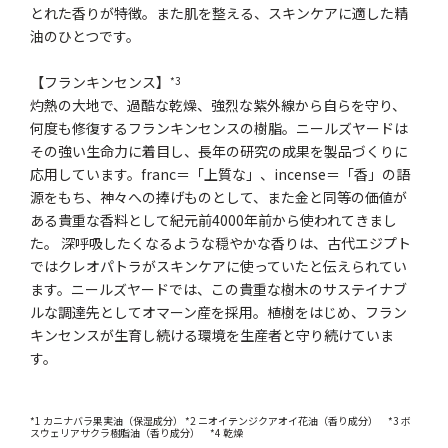
とれた香りが特徴。また肌を整える、スキンケアに適した精
油のひとつです。
【フランキンセンス】
*3
灼熱の大地で、過酷な乾燥、強烈な紫外線から自らを守り、
何度も修復するフランキンセンスの樹脂。ニールズヤードは
その強い生命力に着目し、長年の研究の成果を製品づくりに
応用しています。franc＝「上質な」、incense＝「香」の語
源をもち、神々への捧げものとして、また金と同等の価値が
ある貴重な香料として紀元前4000年前から使われてきまし
た。 深呼吸したくなるような穏やかな香りは、古代エジプト
ではクレオパトラがスキンケアに使っていたと伝えられてい
ます。ニールズヤードでは、この貴重な樹木のサステイナブ
ルな調達先としてオマーン産を採用。植樹をはじめ、フラン
キンセンスが生育し続ける環境を生産者と守り続けていま
す。
*1 カニナバラ果実油（保湿成分） *2 ニオイテンジクアオイ花油（香り成分） *3 ボ
スウェリアサクラ樹脂油（香り成分） *4 乾燥