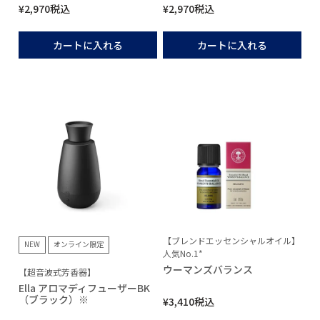
¥
2,970
税込
¥
2,970
税込
カートに入れる
カートに入れる
【ブレンドエッセンシャルオイル】
NEW
オンライン限定
人気No.1*
ウーマンズバランス
【超音波式芳香器】
Ella アロマディフューザーBK
（ブラック）※
¥
3,410
税込