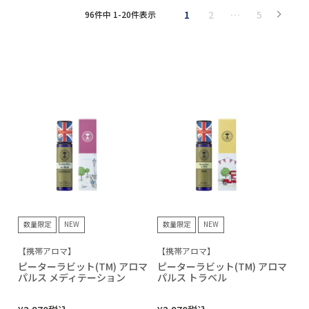
1
2
…
5
96
件中
1
-
20
件表示
数量限定
NEW
数量限定
NEW
【携帯アロマ】
【携帯アロマ】
ピーターラビット(TM) アロマ
ピーターラビット(TM) アロマ
パルス メディテーション
パルス トラベル