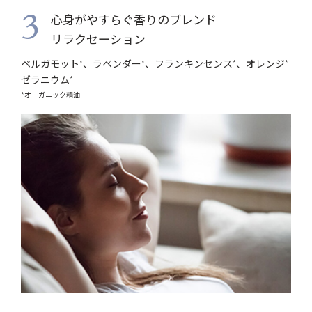
心身がやすらぐ香りのブレンド
3
リラクセーション
ベルガモット
、ラベンダー
、フランキンセンス
、オレンジ
*
*
*
*
ゼラニウム
*
*オーガニック精油