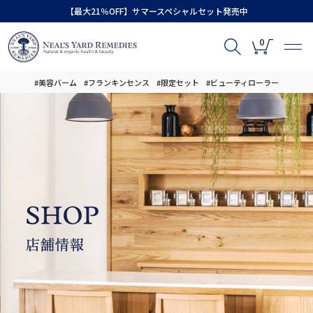
【最大21％OFF】サマースペシャルセット発売中
0
#美容バーム
#フランキンセンス
#限定セット
#ビューティローラー