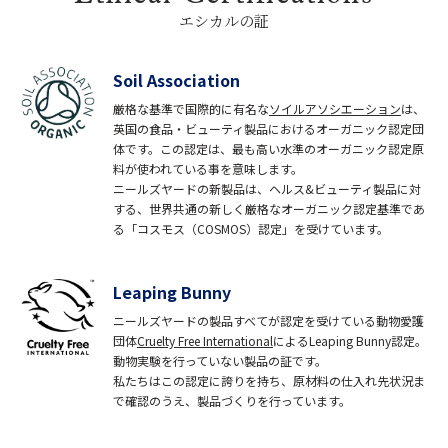
エシカルの証
Soil Association
厳格な基準で国際的に有名な
ソイルアソシエーション
は、
英国の食品・ビューティ製品におけるオーガニック認定団
体です。この認定は、最も高い水準のオーガニック認定原
料が使われている事を意味します。
ニールズヤードの新製品は、ヘルス&ビューティ製品に対
する、世界共通の新しく厳格なオーガニック認定基準であ
る「コスモス（COSMOS）認定」を受けています。
Leaping Bunny
ニールズヤードの製品すべてが認定を受けている動物愛護
団体
Cruelty Free International
によるLeaping Bunny認定。
動物実験を行っていない製品の証です。
私たちはこの認定に誇りを持ち、原材料の仕入れ先状況ま
で確認のうえ、製品づくりを行っています。