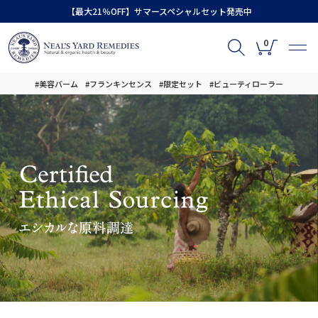
【最大21％OFF】サマースペシャルセット発売中
0
#美容バーム
#フランキンセンス
#限定セット
#ビューティローラー