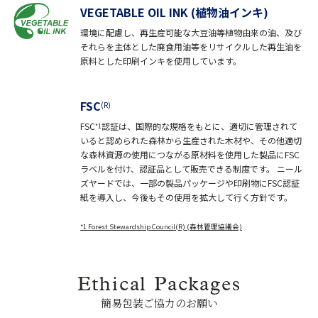
VEGETABLE OIL INK (植物油インキ)
環境に配慮し、再生産可能な大豆油等植物由来の油、及び
それらを主体とした廃食用油等をリサイクルした再生油を
原料とした印刷インキを使用しています。
FSC
(R)
FSC
認証は、国際的な規格をもとに、適切に管理されて
*1
いると認められた森林から生産された木材や、その他適切
な森林資源の使用につながる原材料を使用した製品にFSC
ラベルを付け、認証品として販売できる制度です。 ニール
ズヤードでは、一部の製品パッケージや印刷物にFSC認証
紙を導入し、今後もその使用を拡大して行く方針です。
*1 Forest Stewardship Council(R) (森林管理協議会)
Ethical Packages
簡易包装ご協力のお願い