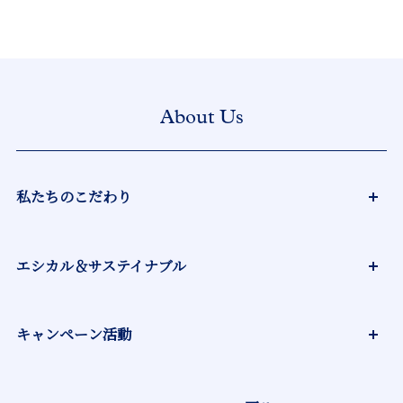
About Us
私たちのこだわり
オーガニックへのこだわり
エシカル＆サステイナブル
ハーバルサイエンスの力
エシカルな原料調達
キャンペーン活動
大量よりも大切に
100年後も美しい世界へ
私たちの活動
ブルーボトルに込めた想い