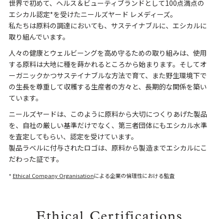
世界で初めて、ヘルス＆ビューティブランドとして100点満点の
エシカル認定*を受けたニールズヤード レメディーズ。
私たちは原料の調達においても、サステイナブルに、エシカルに
取り組んでいます。
人々の健康とウェルビーングを高め守るための取り組みは、使用
する原料は大地に種を蒔かれるところから始まります。そしてオ
ーガニックかつサステイナブルな方法で育て、また野生環境下で
の生長を尊重して収穫する生産者の方々と、長期的な関係を築い
ています。
ニールズヤードは、このように原料から大切につくりあげた製品
を、自社の厳しい基準だけでなく、第三者団体にもエシカル水準
を査定してもらい、認定を受けています。
製品ラベルに付与されたロゴは、原料から製造までエシカルにこ
だわった証です。
*
Ethical Company Organisation
による企業の倫理性における監査
Ethical Certifications