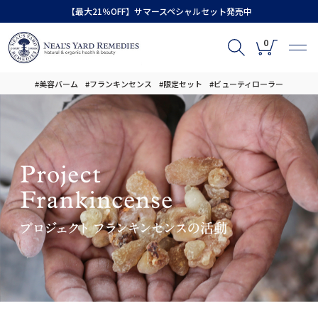
【最大21％OFF】サマースペシャルセット発売中
0
#美容バーム
#フランキンセンス
#限定セット
#ビューティローラー