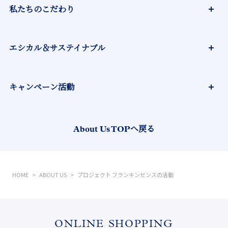
私たちのこだわり
オーガニックへのこだわり
エシカル＆サステイナブル
ハーバルサイエンスの力
エシカルな原料調達
キャンペーン活動
大量よりも大切に
100年後も美しい世界へ
私たちの活動
ブルーボトルに込めた想い
About Us TOPへ戻る
サステイナブルな生産者とのつながり
10の使わない成分と理由
HOME
ABOUT US
プロジェクト フランキンセンスの活動
プロジェクト フランキンセンスの活動
サステイナブルなローズヒップの活動
ONLINE SHOPPING