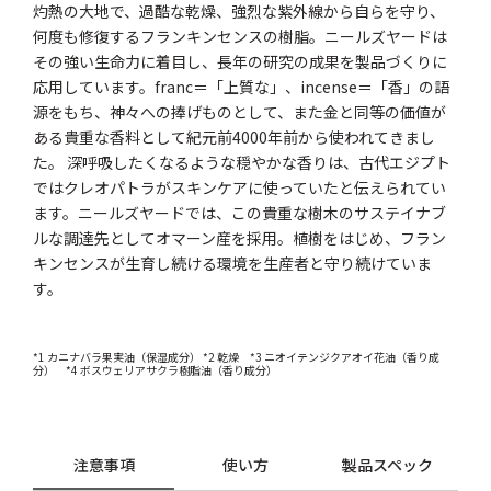
灼熱の大地で、過酷な乾燥、強烈な紫外線から自らを守り、
何度も修復するフランキンセンスの樹脂。ニールズヤードは
その強い生命力に着目し、長年の研究の成果を製品づくりに
応用しています。franc＝「上質な」、incense＝「香」の語
源をもち、神々への捧げものとして、また金と同等の価値が
ある貴重な香料として紀元前4000年前から使われてきまし
た。 深呼吸したくなるような穏やかな香りは、古代エジプト
ではクレオパトラがスキンケアに使っていたと伝えられてい
ます。ニールズヤードでは、この貴重な樹木のサステイナブ
ルな調達先としてオマーン産を採用。植樹をはじめ、フラン
キンセンスが生育し続ける環境を生産者と守り続けていま
す。
*1 カニナバラ果実油（保湿成分） *2 乾燥 *3 ニオイテンジクアオイ花油（香り成
分） *4 ボスウェリアサクラ樹脂油（香り成分）
注意事項
使い方
製品スペック