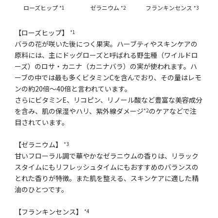
ローズヒップ
ゼラニウム
フランキンセンス
*1
*2
*3
【ローズヒップ】
*1
バラの花が咲いた後につく果実。ハーブティやスキンケアの
原料には、主にドッグローズと呼ばれる野生種（ワイルドロ
ーズ）のロサ・カニナ（カニナバラ）の実が使われます。ハ
ーブの中では最も多くビタミンCを含んでおり、その量はレモ
ンの約20倍～40倍と言われています。
さらにビタミンE、リコピン、リノール酸など豊富な美容成分
を含み、肌の保湿やハリ、紫外線ダメージ
のケアなどで注
*2
目されています。
【ゼラニウム】
*3
甘いフローラル調で華やかなゼラニウムの香りは、リラック
スタイムにもリフレッシュタイムにもおすすめのバランスの
とれた香りが特徴。また肌を整える、スキンケアに適した精
油のひとつです。
【フランキンセンス】
*4