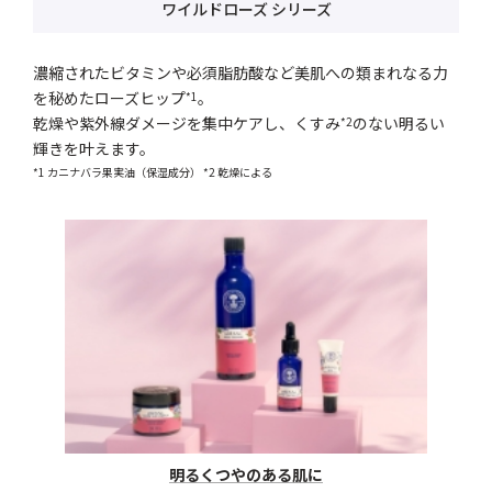
ワイルドローズ シリーズ
濃縮されたビタミンや必須脂肪酸など美肌への類まれなる力
を秘めたローズヒップ
。
*1
乾燥や紫外線ダメージを集中ケアし、くすみ
のない明るい
*2
輝きを叶えます。
*1 カニナバラ果実油（保湿成分） *2 乾燥による
明るくつやのある肌に