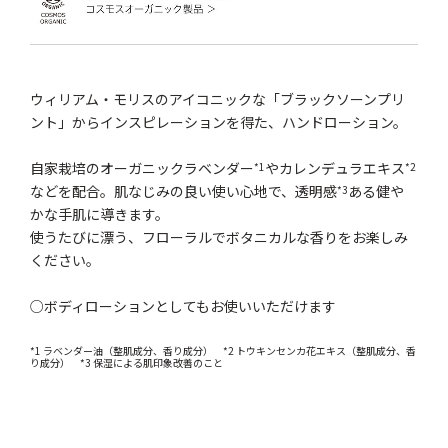
ウィリアム・モリスのアイコニックな「ブラックソーンプリ
ント」からインスピレーションを得た、ハンドローション。
自家栽培のオーガニックラベンダー
やカレンデュラエキス
*1
*2
などを配合。肌なじみの良い使い心地で、透明感
ある健や
*3
かな手肌に導きます。
使うたびに漂う、フローラルでボタニカルな香りをお楽しみ
ください。
○ボディローションとしてもお使いいただけます
*1 ラベンダー油（整肌成分、香り成分） *2 トウキンセンカ花エキス（整肌成分、香
り成分） *3 保湿による肌印象改善のこと