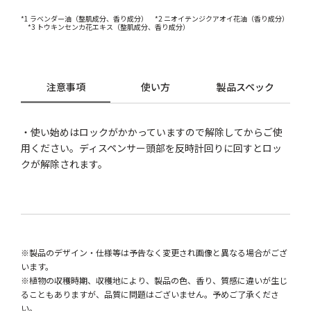
*1 ラベンダー油（整肌成分、香り成分） *2 ニオイテンジクアオイ花油（香り成分）
*3 トウキンセンカ花エキス（整肌成分、香り成分）
注意事項
使い方
製品スペック
・使い始めはロックがかかっていますので解除してからご使
用ください。ディスペンサー頭部を反時計回りに回すとロッ
クが解除されます。
※製品のデザイン・仕様等は予告なく変更され画像と異なる場合がござ
います。
※植物の収穫時期、収穫地により、製品の色、香り、質感に違いが生じ
ることもありますが、品質に問題はございません。予めご了承くださ
い。